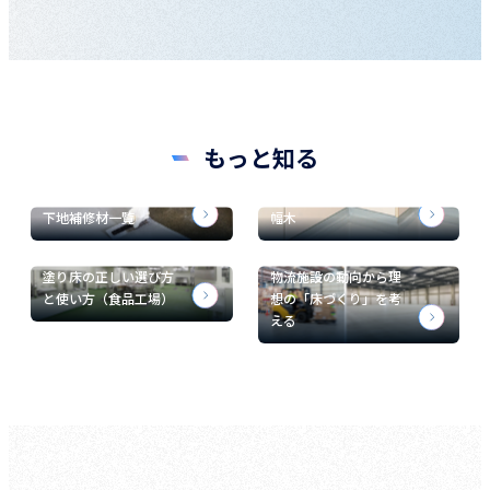
もっと知る
下地補修材一覧
幅木
塗り床の正しい選び方
物流施設の動向から理
と使い方（食品工場）
想の「床づくり」を考
える