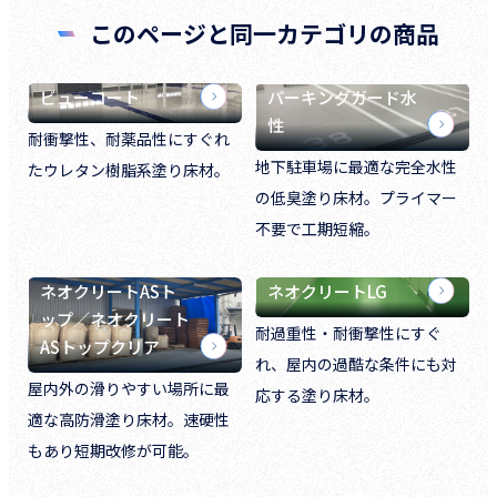
このページと同一カテゴリの商品
ビューコート
パーキングガード水
性
耐衝撃性、耐薬品性にすぐれ
地下駐車場に最適な完全水性
たウレタン樹脂系塗り床材。
の低臭塗り床材。プライマー
不要で工期短縮。
ネオクリートASト
ネオクリートLG
ップ／ネオクリート
耐過重性・耐衝撃性にすぐ
ASトップクリア
れ、屋内の過酷な条件にも対
屋内外の滑りやすい場所に最
応する塗り床材。
適な高防滑塗り床材。速硬性
もあり短期改修が可能。