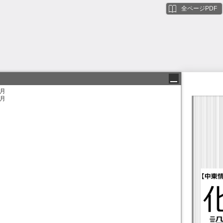
全ページPDF
5月
6月