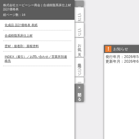
株式会社エービーシー商会 | 合成樹脂系床仕上材
設計価格表
ページ一覧
総ページ数：
16
化成品 設計価格表 表紙
ページ検索
合成樹脂系床仕上材
お気に入り
壁材・接着剤・屋根塗料
お知らせ
発行年月：2026年
INDEX（索引）／お問い合わせ／営業所別連
絡先
更新年月：2026年
最近見たページ
閉じる