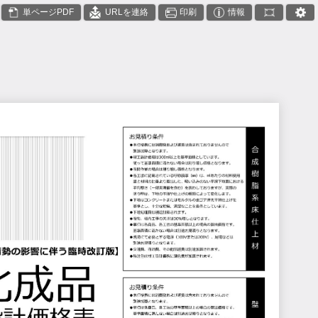
単ページPDF
URLを連絡
印刷
情報