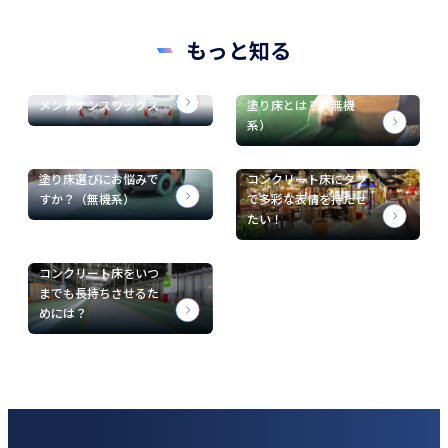
もっと知る
メンテナンスワックス
塗り床とは？（無機
系）
塗り床選びにお悩みで
コンクリート床にタフ
すか？（無機系）
で多彩な表情を持たせ
たい！
コンクリート床をいつ
までも長持ちさせるた
めには？