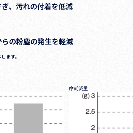
さぎ、汚れの付着を低減
からの粉塵の発生を軽減
与します。
摩耗減量