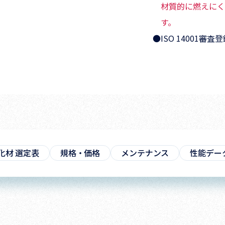
材質的に燃えにく
す。
●ISO 14001
化材 選定表
規格・価格
メンテナンス
性能デー