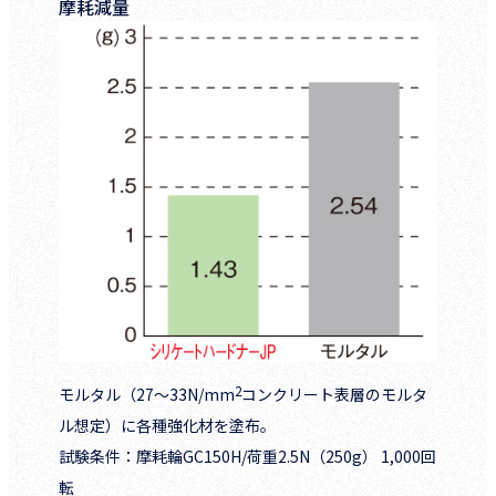
摩耗減量
2
モルタル（27～33N/mm
コンクリート表層のモルタ
ル想定）に各種強化材を塗布。
試験条件：摩耗輪GC150H/荷重2.5N（250g） 1,000回
転