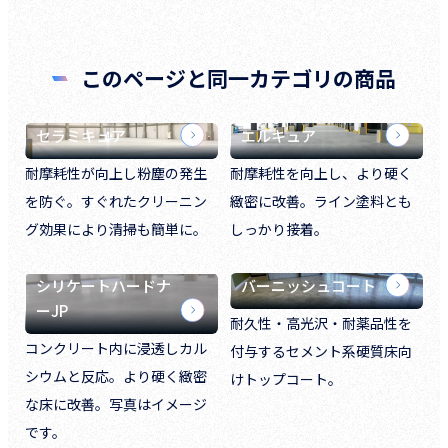
このページと同一カテゴリの商品
セラミキュア
エルキュア
耐摩耗性が向上し粉塵の発生
耐摩耗性を向上し、より硬く
を防ぐ。すぐれたクリーニン
緻密に改善。ライン塗料とも
グ効果により清掃も簡単に。
しっかり接着。
シリケートハードナ
バーニッシュコート
ーJP
耐久性・高光沢・耐薬品性を
コンクリート内に浸透しカル
付与するセメント系硬質床向
シウムと反応。より硬く緻密
けトップコート。
な床に改善。写真はイメージ
です。