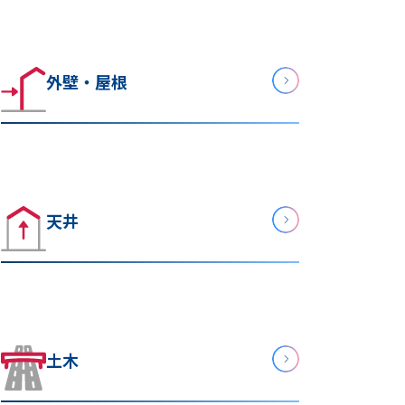
外壁・屋根
天井
土木