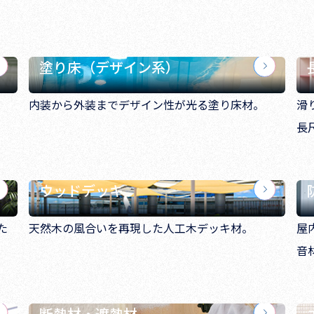
塗り床（デザイン系）
内装から外装までデザイン性が光る塗り床材。
滑
長
ウッドデッキ
た
天然木の風合いを再現した人工木デッキ材。
屋
音
断熱材・遮熱材