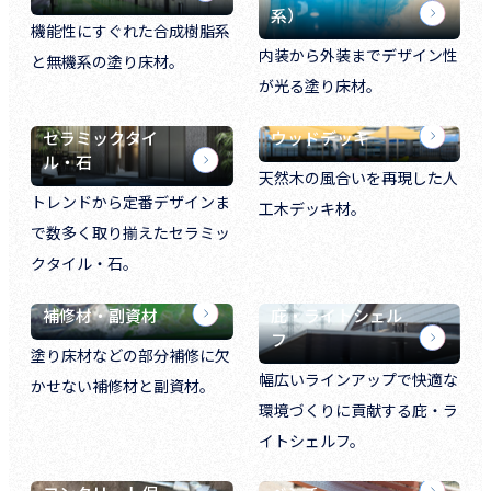
系）
機能性にすぐれた合成樹脂系
内装から外装までデザイン性
と無機系の塗り床材。
が光る塗り床材。
セラミックタイ
ウッドデッキ
ル・石
天然木の風合いを再現した人
トレンドから定番デザインま
工木デッキ材。
で数多く取り揃えたセラミッ
クタイル・石。
補修材・副資材
庇・ライトシェル
フ
塗り床材などの部分補修に欠
幅広いラインアップで快適な
かせない補修材と副資材。
環境づくりに貢献する庇・ラ
イトシェルフ。