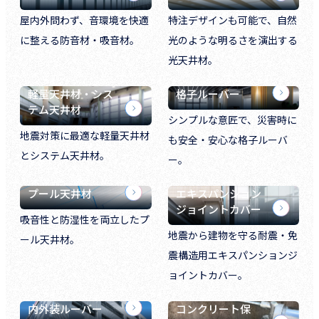
屋内外問わず、音環境を快適
特注デザインも可能で、自然
に整える防音材・吸音材。
光のような明るさを演出する
光天井材。
軽量天井材・シス
格子ルーバー
テム天井材
シンプルな意匠で、災害時に
地震対策に最適な軽量天井材
も安全・安心な格子ルーバ
とシステム天井材。
ー。
プール天井材
エキスパンション
ジョイントカバー
吸音性と防湿性を両立したプ
地震から建物を守る耐震・免
ール天井材。
震構造用エキスパンションジ
ョイントカバー。
内外装ルーバー
コンクリート保