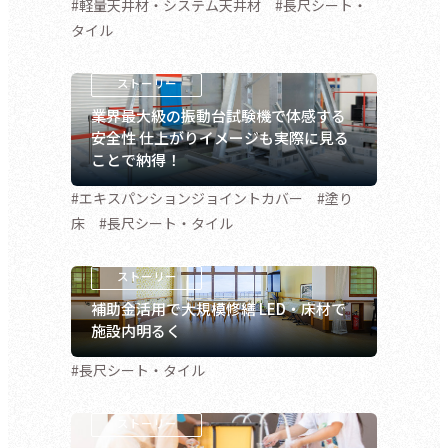
#軽量天井材・システム天井材 #長尺シート・
タイル
業界最大級の振動台試験機で体感する
安全性 仕上がりイメージも実際に見る
ことで納得！
#エキスパンションジョイントカバー #塗り
床 #長尺シート・タイル
補助金活用で大規模修繕 LED・床材で
施設内明るく
#長尺シート・タイル