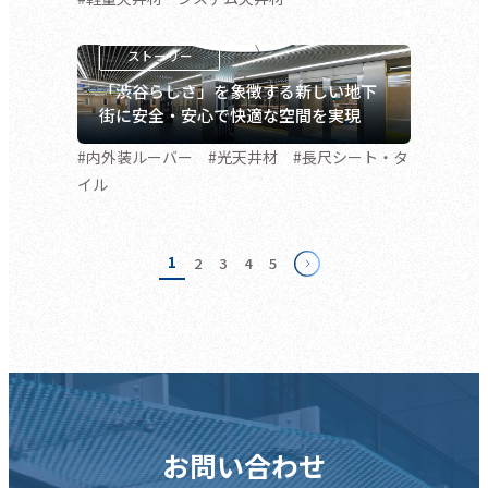
「渋谷らしさ」を象徴する新しい地下
街に安全・安心で快適な空間を実現
#内外装ルーバー #光天井材 #長尺シート・タ
イル
1
2
3
4
5
お問い合わせ