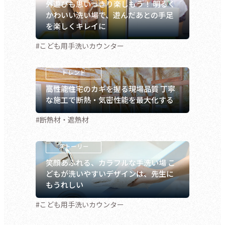
外遊びも思いっきり楽しもう！ 明るく
かわいい洗い場で、遊んだあとの手足
を楽しくキレイに
#こども用手洗いカウンター
高性能住宅のカギを握る現場品質 丁寧
な施工で断熱・気密性能を最大化する
#断熱材・遮熱材
笑顔あふれる、カラフルな手洗い場 こ
どもが洗いやすいデザインは、先生に
もうれしい
#こども用手洗いカウンター