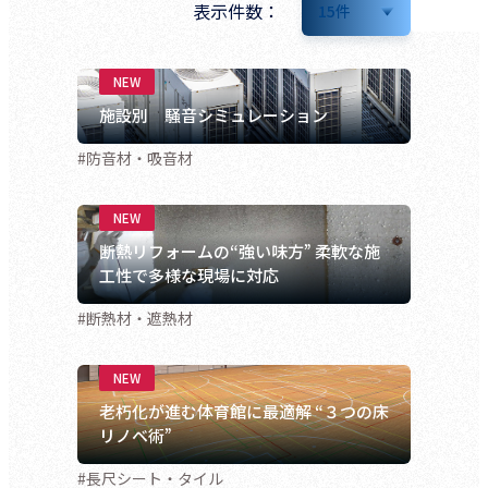
表示件数：
15
件
施設別 騒音シミュレーション
#防音材・吸音材
断熱リフォームの“強い味方” 柔軟な施
工性で多様な現場に対応
#断熱材・遮熱材
老朽化が進む体育館に最適解 “３つの床
リノベ術”
#長尺シート・タイル