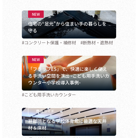
住宅の“足元”から住まい手の暮らしを
守る
#コンクリート保護・補修材 #断熱材・遮熱材
「フラップES」で、快適に楽しく使え
る手洗い空間を演出 -こども用手洗いカ
ウンター小学校導入事例-
#こども用手洗いカウンター
避難所となる学校体育館に最適な天井
材＆床材