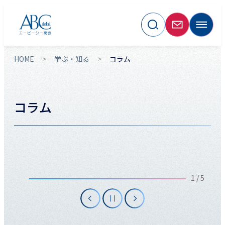
HOME
学ぶ・知る
コラム
コラム
ストーリー
業界最大級の振動台試験機で体感する安全性
仕上がりイメージも実際に見ることで納得！
1 / 5