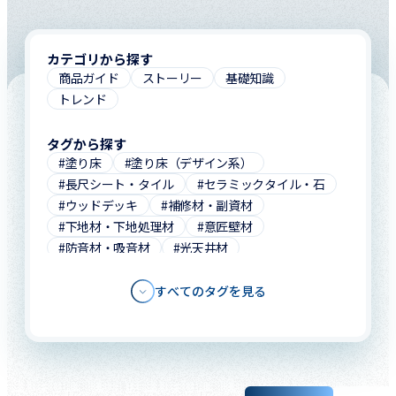
カテゴリから探す
商品ガイド
ストーリー
基礎知識
トレンド
タグから探す
#塗り床
#塗り床（デザイン系）
#長尺シート・タイル
#セラミックタイル・石
#ウッドデッキ
#補修材・副資材
#下地材・下地処理材
#意匠壁材
#防音材・吸音材
#光天井材
#軽量天井材・システム天井材
#断熱材・遮熱材
#エキスパンションジョイントカバー
すべてのタグを見る
#笠木・水切
#内外装ルーバー
#洗面カウンター
#こども用手洗いカウンター
#人工大理石・カウンター材
#コンクリート保護・補修材
#撥水剤・木材塗料
#融雪剤