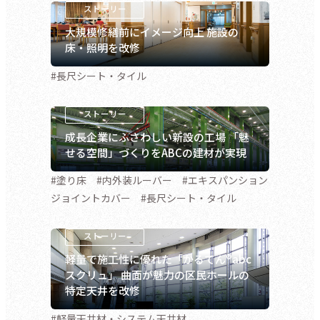
大規模修繕前にイメージ向上 施設の
床・照明を改修
#長尺シート・タイル
成長企業にふさわしい新設の工場 「魅
せる空間」づくりをABCの建材が実現
#塗り床 #内外装ルーバー #エキスパンション
ジョイントカバー #長尺シート・タイル
軽量で施工性に優れた「かるてん®abc
スクリュ」 曲面が魅力の区民ホールの
特定天井を改修
#軽量天井材・システム天井材