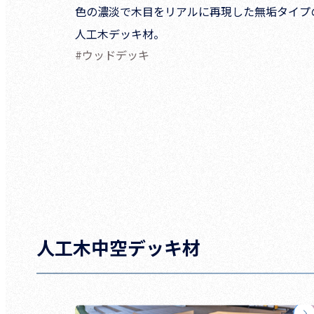
色の濃淡で木目をリアルに再現した無垢タイプ
人工木デッキ材。
#ウッドデッキ
人工木中空デッキ材