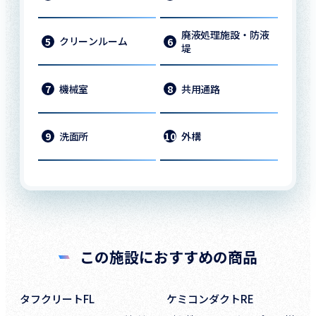
廃液処理施設・防液
クリーンルーム
5
6
堤
機械室
共用通路
7
8
洗面所
外構
9
10
この施設におすすめの商品
タフクリートFL
ケミコンダクトRE