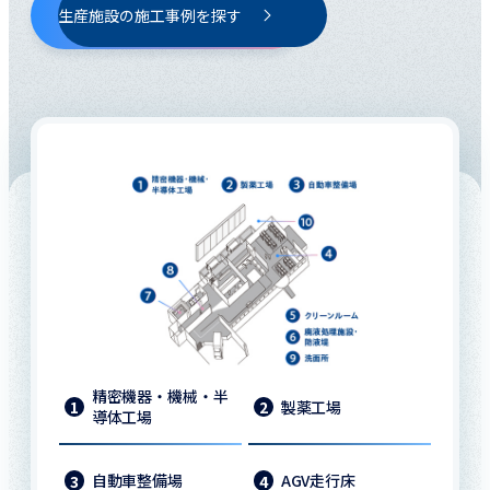
生産施設の施工事例を探す
精密機器・機械・半
製薬工場
1
2
導体工場
自動車整備場
AGV走行床
3
4