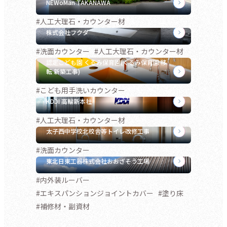
NEWoMan TAKANAWA
#人工大理石・カウンター材
株式会社フクダ
#洗面カウンター
#人工大理石・カウンター材
認定こども園 くるみ保育園(くるみ保育園 移
転 新築工事)
#こども用手洗いカウンター
KDDI 高輪新本社
#人工大理石・カウンター材
太子西中学校北校舎等トイレ改修工事
#洗面カウンター
東北日東工器株式会社おおざそう工場
#内外装ルーバー
#エキスパンションジョイントカバー
#塗り床
#補修材・副資材