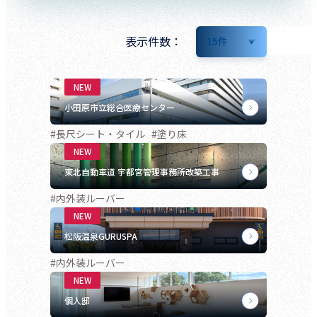
表示件数：
15
件
小田原市立総合医療センター
#長尺シート・タイル
#塗り床
東北自動車道 宇都宮管理事務所改築工事
#内外装ルーバー
松阪温泉GURUSPA
#内外装ルーバー
個人邸