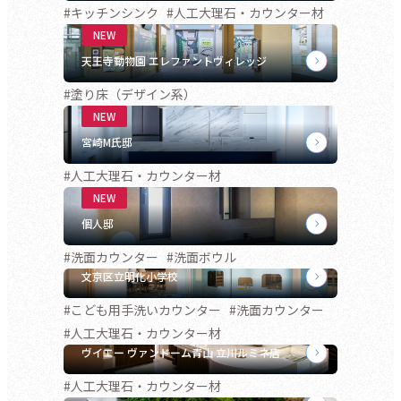
#キッチンシンク
#人工大理石・カウンター材
天王寺動物園 エレファントヴィレッジ
#塗り床（デザイン系）
宮崎M氏邸
#人工大理石・カウンター材
個人邸
#洗面カウンター
#洗面ボウル
文京区立明化小学校
#こども用手洗いカウンター
#洗面カウンター
#人工大理石・カウンター材
ヴイエー ヴァンドーム青山 立川ルミネ店
#人工大理石・カウンター材