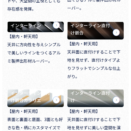
トや、大空間の主役としても
ーバー。
存在感を発揮。
インターライン
インターライン直付
け嵌合
【屋内・軒天用】
【屋内・軒天用】
天井に方向性を与えシンプル
天井面に直付けすることで下
で美しいラインをつくるアル
地を見せず、直付けタイプよ
ミ製押出形材ルーバー。
りフラットでシンプルな仕上
がり。
インターライン直付
インターライン直付
け嵌合カラリエ
け
【屋内・軒天用】
【屋内・軒天用】
表面と裏面と底面、3面とも好
天井面に直付けすることで下
きな色・柄にカスタマイズで
地を見せずに美しい空間を演