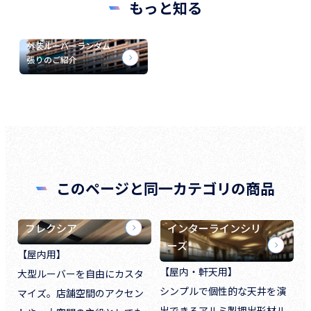
もっと知る
外装ルーバーランダム
張りのご紹介
このページと同一カテゴリの商品
フレクシア
インターラインシリ
ーズ
【屋内用】
【屋内・軒天用】
大型ルーバーを自由にカスタ
シンプルで個性的な天井を演
マイズ。店舗空間のアクセン
出できるアルミ製押出形材ル