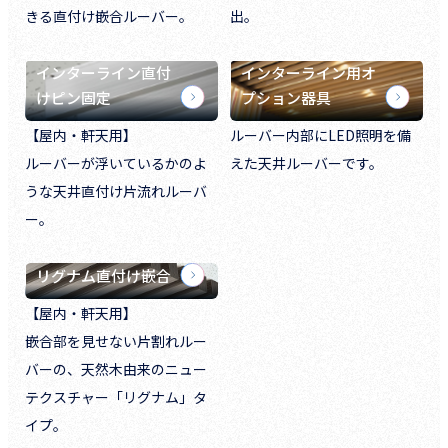
きる直付け嵌合ルーバー。
出。
インターライン直付
インターライン用オ
けピン固定
プション器具
【屋内・軒天用】
ルーバー内部にLED照明を備
ルーバーが浮いているかのよ
えた天井ルーバーです。
うな天井直付け片流れルーバ
ー。
リグナム直付け嵌合
【屋内・軒天用】
嵌合部を見せない片割れルー
バーの、天然木由来のニュー
テクスチャー「リグナム」タ
イプ。