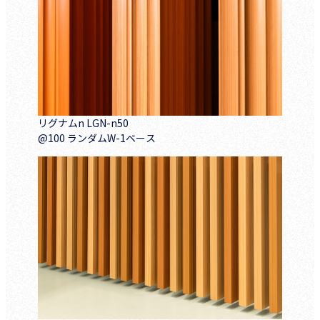
リグナムn LGN-n50
@100 ランダムW-1ベース