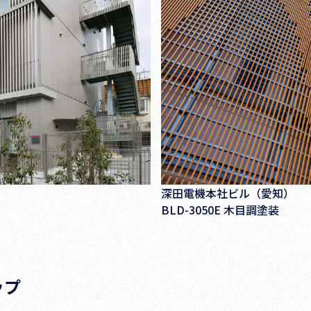
深田電機本社ビル（愛知）
BLD-3050E 木目調塗装
ップ