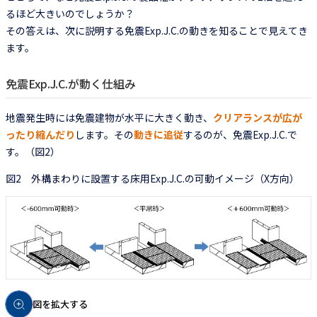
るほど大きいのでしょうか？
その答えは、次に説明する免震Exp.J.C.の動きを知ることで見えてき
ます。
免震Exp.J.C.が動く仕組み
地震発生時には免震建物が水平に大きく動き、
クリアランスが広が
ったり縮んだり
します。その
動きに追従
するのが、免震Exp.J.C.で
す。（図2）
図2 外構まわりに設置する床用Exp.J.C.の可動イメージ（X方向）
図を拡大する