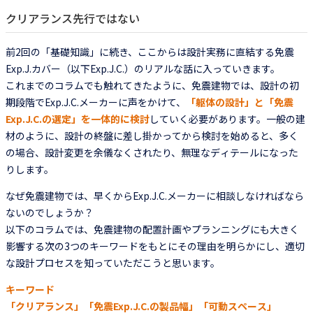
クリアランス先行ではない
前2回の「基礎知識」に続き、ここからは設計実務に直結する免震
Exp.J.カバー（以下Exp.J.C.）のリアルな話に入っていきます。
これまでのコラムでも触れてきたように、免震建物では、設計の初
期段階でExp.J.C.メーカーに声をかけて、
「躯体の設計」と「免震
Exp.J.C.の選定」を一体的に検討
していく必要があります。一般の建
材のように、設計の終盤に差し掛かってから検討を始めると、多く
の場合、設計変更を余儀なくされたり、無理なディテールになった
りします。
なぜ免震建物では、早くからExp.J.C.メーカーに相談しなければなら
ないのでしょうか？
以下のコラムでは、免震建物の配置計画やプランニングにも大きく
影響する次の3つのキーワードをもとにその理由を明らかにし、適切
な設計プロセスを知っていただこうと思います。
キーワード
「クリアランス」「免震Exp.J.C.の製品幅」「可動スペース」