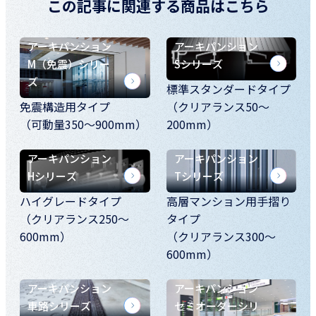
この記事に関連する商品はこちら
アーキパンション
アーキパンション
M（免震）シリー
Sシリーズ
ズ
標準スタンダードタイプ
免震構造用タイプ
（クリアランス50～
（可動量350～900mm）
200mm）
アーキパンション
アーキパンション
Hシリーズ
Tシリーズ
ハイグレードタイプ
高層マンション用手摺り
（クリアランス250～
タイプ
600mm）
（クリアランス300～
600mm）
アーキパンション
アーキパンション
車路シリーズ
セミオーダーシリ