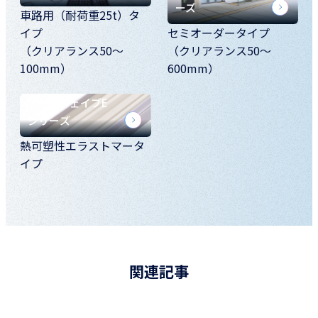
ーズ
車路用（耐荷重25t）タ
イプ
セミオーダータイプ
（クリアランス50～
（クリアランス50～
100mm）
600mm）
アーキウェイブE
シリーズ
熱可塑性エラストマータ
イプ
関連記事