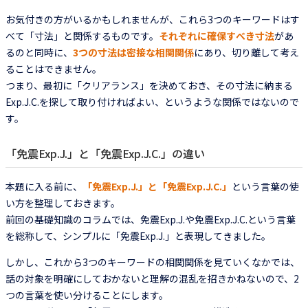
お気付きの方がいるかもしれませんが、これら3つのキーワードはす
べて「寸法」と関係するものです。
それぞれに確保すべき寸法
があ
るのと同時に、
3つの寸法は密接な相関関係
にあり、切り離して考え
ることはできません。
つまり、最初に「クリアランス」を決めておき、その寸法に納まる
Exp.J.C.を探して取り付ければよい、というような関係ではないので
す。
「免震Exp.J.」と「免震Exp.J.C.」の違い
本題に入る前に、
「免震Exp.J.」と「免震Exp.J.C.」
という言葉の使
い方を整理しておきます。
前回の基礎知識のコラムでは、免震Exp.J.や免震Exp.J.C.という言葉
を総称して、シンプルに「免震Exp.J.」と表現してきました。
しかし、これから3つのキーワードの相関関係を見ていくなかでは、
話の対象を明確にしておかないと理解の混乱を招きかねないので、2
つの言葉を使い分けることにします。