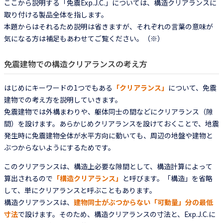
ここから説明する「免震Exp.J.C.」については、構造クリアランスに
取り付ける製品全体を指します。
本題からはそれるため説明は省きますが、それぞれの言葉の意味が
気になる方は補足もあわせてご覧ください。（※）
免震建物での構造クリアランスの考え方
はじめにキーワードの1つでもある
「クリアランス」
について、免震
建物での考え方を説明していきます。
免震建物では外構まわりや、躯体同士の間などにクリアランス（隙
間）を設けます。あらかじめクリアランスを設けておくことで、地震
発生時に免震建物全体が水平方向に動いても、周辺の地盤や建物と
ぶつからないようにするためです。
このクリアランスは、構造上必要な隙間として、構造計算によって
算出されるので
「構造クリアランス」
と呼びます。「構造」を省略
して、単にクリアランスと呼ぶこともあります。
構造クリアランスは、
建物同士がぶつからない「可動量」分の最低
寸法
で設けます。そのため、構造クリアランスの寸法と、Exp.J.C.に