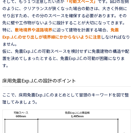
そして、もう１つ注意したい点が
「可動スペース」
です。図2の左側
のように、クリアランスが狭くなった場合の動きは、大きく外側に
せり出すため、その分のスペースを確保する必要があります。その
先に壁や工作物がないように設計することが大切になってきます。
特に、
敷地境界や道路境界
に迫って建物を計画する場合、
免震
Exp.J.C.のせり出しが境界線にかからないように注意
しなければなり
ません。
仮に、免震Exp.J.C.の可動スペースを検討せずに免震建物の構造や配
置を決めてしまったとすると、免震Exp.J.C.の可動が困難になりま
す。
床用免震Exp.J.C.の設計のポイント
ここで、床用免震Exp.J.C.のまとめとして冒頭のキーワードを図で整
理してみましょう。