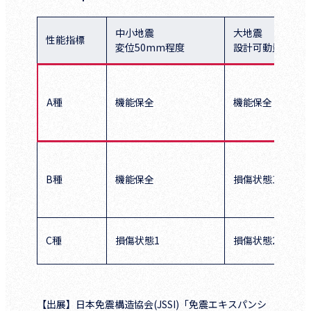
中小地震
大地震
性能指標
変位50mm程度
設計可動量
A種
機能保全
機能保全
B種
機能保全
損傷状態1
C種
損傷状態1
損傷状態2
【出展】日本免震構造協会(JSSI)「免震エキスパンシ