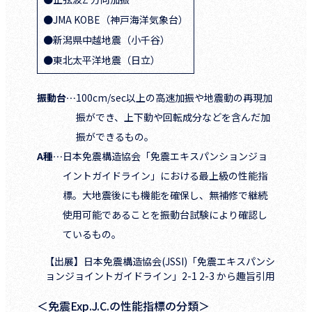
●JMA KOBE（神戸海洋気象台）
●新潟県中越地震（小千谷）
●東北太平洋地震（日立）
振動台…
100cm/sec以上の高速加振や地震動の再現加
振ができ、上下動や回転成分などを含んだ加
振ができるもの。
A種…
日本免震構造協会「免震エキスパンションジョ
イントガイドライン」における最上級の性能指
標。大地震後にも機能を確保し、無補修で継続
使用可能であることを振動台試験により確認し
ているもの。
【出展】日本免震構造協会(JSSI)「免震エキスパンシ
ョンジョイントガイドライン」2-1 2-3 から趣旨引用
＜免震Exp.J.C.の性能指標の分類＞