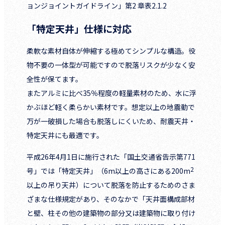
ョンジョイントガイドライン」第2 章表2.1.2
「特定天井」仕様に対応
柔軟な素材自体が伸縮する極めてシンプルな構造。役
物不要の一体型が可能ですので脱落リスクが少なく安
全性が保てます。
またアルミに比べ35％程度の軽量素材のため、水に浮
かぶほど軽く柔らかい素材です。想定以上の地震動で
万が一破損した場合も脱落しにくいため、耐震天井・
特定天井にも最適です。
平成26年4月1日に施行された「国土交通省告示第771
2
号」では「特定天井」（6m以上の高さにある200m
以上の吊り天井）について脱落を防止するためのさま
ざまな仕様規定があり、そのなかで「天井面構成部材
と壁、柱その他の建築物の部分又は建築物に取り付け