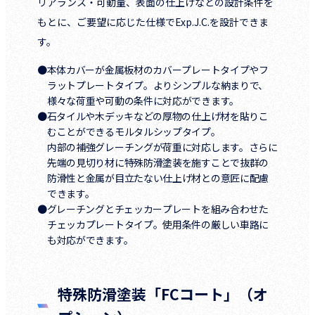
リアランス・可動量、表面の仕上げなどの設計条件を
もとに、ご要望に応じた仕様でExp.J.C.を設計できま
す。
●本体カバーが金属板材のカバープレートタイプやフ
ラットプレートタイプ。よりシンプルな納まりで、
様々な荷重や可動の条件に対応ができます。
●石タイルや木デッキなどの厚物の仕上げ材を貼りこ
むことができるモルタルシップタイプ。
内部の補強グレーチングが荷重に対応します。さらに
先端の見切り材に特殊防滑塗装を施すことで抜群の
防滑性と金属が目立たない仕上げ材との意匠に配慮
できます。
●グレーチングとチェッカープレートを組み合わせた
チェッカプレートタイプ。使用条件の厳しい車路に
も対応ができます。
特殊防滑塗装「FCコート」（オ