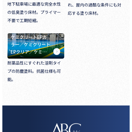
地下駐車場に最適な完全水性
れ、屋内の過酷な条件にも対
の低臭塗り床材。プライマー
応する塗り床材。
不要で工期短縮。
ケミクリートEPカ
ラー／ケミクリート
EPクリア／ケミ…
耐薬品性にすぐれた溶剤タイ
プの防塵塗料。抗菌仕様も可
能。