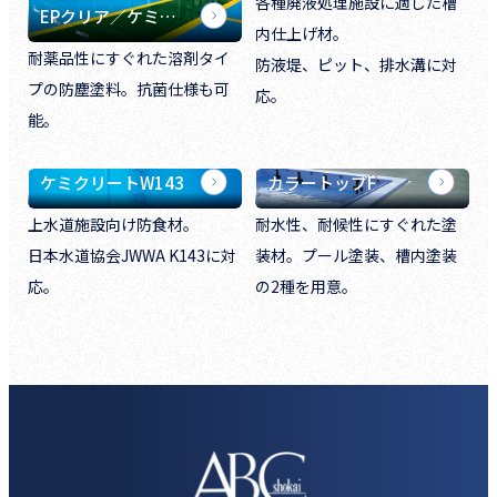
各種廃液処理施設に適した槽
EPクリア／ケミ…
内仕上げ材。
耐薬品性にすぐれた溶剤タイ
防液堤、ピット、排水溝に対
プの防塵塗料。抗菌仕様も可
応。
能。
ケミクリートW143
カラートップF
上水道施設向け防食材。
耐水性、耐候性にすぐれた塗
日本水道協会JWWA K143に対
装材。プール塗装、槽内塗装
応。
の2種を用意。