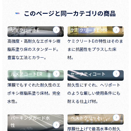
このページと同一カテゴリの商品
ケミクリートE
ケミクリートE-MR
高強度・高耐久なエポキシ樹
ケミクリートEの特性はそのま
脂系塗り床のスタンダード。
まに抗菌性をプラスした床
豊富な工法とカラー。
材。
ルメアコートER
セーフティコート
薄膜でもすぐれた耐久性のエ
耐久性にすぐれ、ヘリポート
ポキシ樹脂系塗り床材。完全
のような厳しい使用条件にも
水性。
耐える仕上げ材。
パーキングガード水
ベストクリート
性
厚膜仕上げで最高水準の耐久