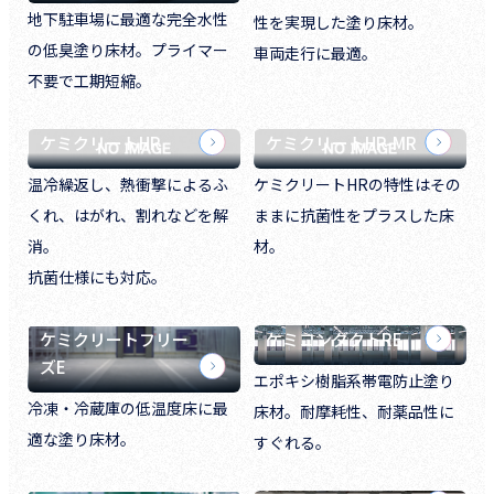
地下駐車場に最適な完全水性
性を実現した塗り床材。
の低臭塗り床材。プライマー
車両走行に最適。
不要で工期短縮。
ケミクリートHR
ケミクリートHR-MR
温冷繰返し、熱衝撃によるふ
ケミクリートHRの特性はその
くれ、はがれ、割れなどを解
ままに抗菌性をプラスした床
消。
材。
抗菌仕様にも対応。
ケミクリートフリー
ケミコンダクトRE
ズE
エポキシ樹脂系帯電防止塗り
冷凍・冷蔵庫の低温度床に最
床材。耐摩耗性、耐薬品性に
適な塗り床材。
すぐれる。