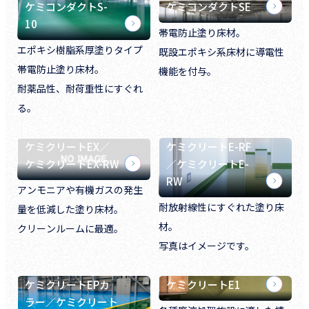
ケミコンダクトS-
ケミコンダクトSE
10
帯電防止塗り床材。
エポキシ樹脂系厚塗りタイプ
既設エポキシ系床材に導電性
帯電防止塗り床材。
機能を付与。
耐薬品性、耐荷重性にすぐれ
る。
ケミクリートEX／
ケミクリートE-RF
ケミクリートEX-RW
／ケミクリートE-
RW
アンモニアや有機ガスの発生
耐放射線性にすぐれた塗り床
量を低減した塗り床材。
材。
クリーンルームに最適。
写真はイメージです。
ケミクリートEPカ
ケミクリートE1
ラー／ケミクリート