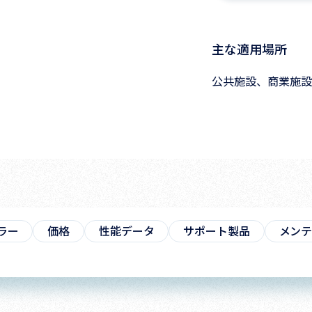
主な適用場所
公共施設、商業施設
ラー
価格
性能データ
サポート製品
メン