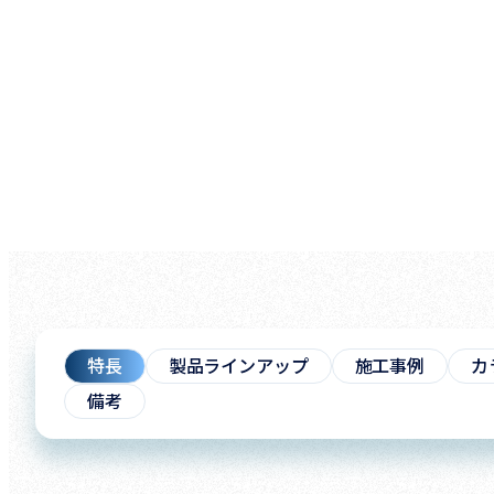
特長
製品ラインアップ
施工事例
カ
備考