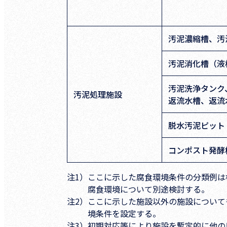
汚泥濃縮槽、汚
汚泥消化槽（液
汚泥洗浄タンク
汚泥処理施設
返流水槽、返流
脱水汚泥ピット
コンポスト発酵
注1）
ここに示した腐食環境条件の分類例は
腐食環境について別途検討する。
注2）
ここに示した施設以外の施設について
境条件を設定する。
注3）
初期対応等により施設を暫定的に他の