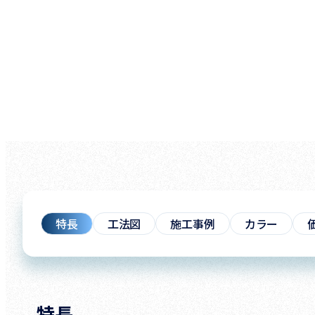
特長
工法図
施工事例
カラー
特長