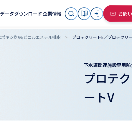
データダウンロード
企業情報
お問
エポキシ樹脂/ビニルエステル樹脂
プロテクリートE／プロテクリー
下水道関連施設専用防
プロテク
ートV