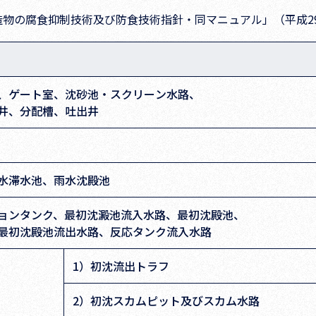
物の腐食抑制技術及び防食技術指針・同マニュアル」（平成29
、ゲート室、沈砂池・スクリーン水路、
水井、分配槽、吐出井
水滞水池、雨水沈殿池
ョンタンク、最初沈澱池流入水路、最初沈殿池、
、最初沈殿池流出水路、反応タンク流入水路
1）初沈流出トラフ
2）初沈スカムピット及びスカム水路