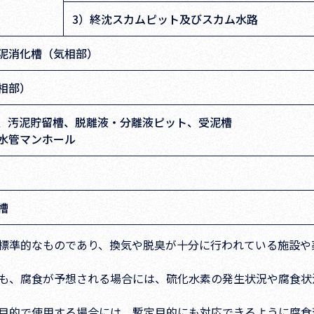
3）終沈スカムピット及びスカム水路
泥消化槽（気相部）
相部）
、汚泥貯留槽、脱離液・分離液ピット、受泥槽
水管マンホール
槽
標準的なものであり、換気や脱臭が十分に行われている施設や
も、腐食が予想される場合には、硫化水素の発生状況や腐食状
目的で使用する場合には、暫定目的にも対応できるように腐食