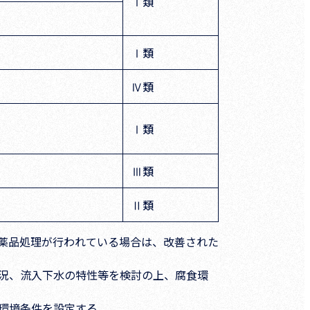
Ⅰ類
Ⅰ類
Ⅳ類
Ⅰ類
Ⅲ類
Ⅱ類
薬品処理が行われている場合は、改善された
況、流入下水の特性等を検討の上、腐食環
環境条件を設定する。