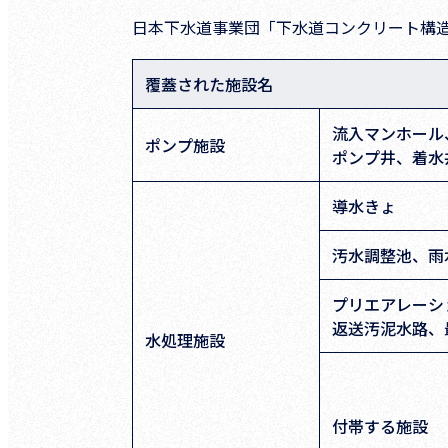
日本下水道事業団「下水道コンクリート構造
覆蓋された施設名
流入マンホール
ポンプ施設
ポンプ井、着
導水きょ
汚水調整池、雨
プリエアレーシ
返送汚泥水路
水処理施設
付帯する施設