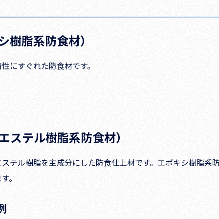
シ樹脂系防食材）
着性にすぐれた防食材です。
ルエステル樹脂系防食材）
エステル樹脂を主成分にした防食仕上材です。エポキシ樹脂系
ます。
例