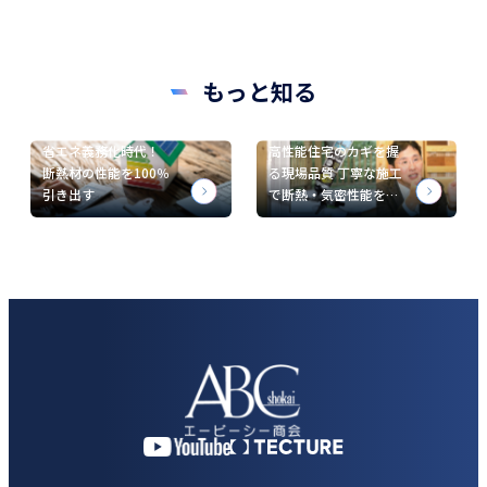
もっと知る
省エネ義務化時代！
高性能住宅のカギを握
断熱材の性能を100％
る現場品質 丁寧な施工
引き出す
で断熱・気密性能を…