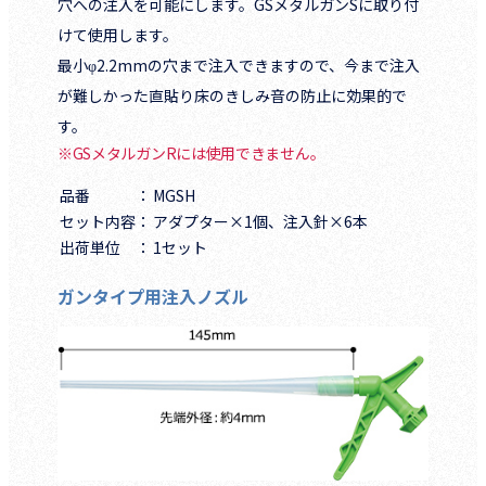
穴への注入を可能にします。GSメタルガンSに取り付
けて使用します。
最小φ2.2mmの穴まで注入できますので、今まで注入
が難しかった直貼り床のきしみ音の防止に効果的で
す。
※GSメタルガンRには使用できません。
品番
MGSH
セット内容
アダプター×1個、注入針×6本
出荷単位
1セット
ガンタイプ用注入ノズル