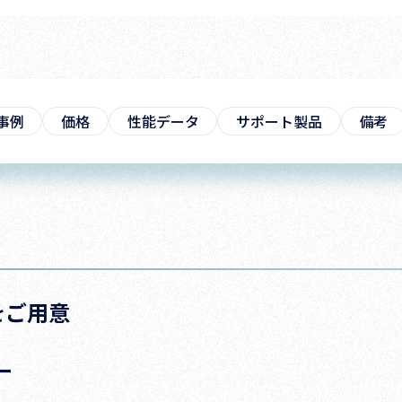
事例
価格
性能データ
サポート製品
備考
をご用意
ー