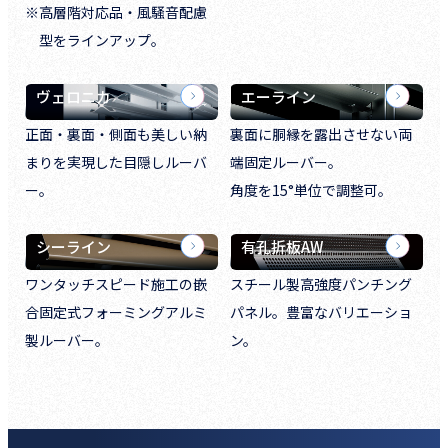
※高層階対応品・風騒音配慮
型をラインアップ。
ヴェロニカ
エーライン
正面・裏面・側面も美しい納
裏面に胴縁を露出させない両
まりを実現した目隠しルーバ
端固定ルーバー。
ー。
角度を15°単位で調整可。
シーライン
有孔折板AW
ワンタッチスピード施工の嵌
スチール製高強度パンチング
合固定式フォーミングアルミ
パネル。豊富なバリエーショ
製ルーバー。
ン。