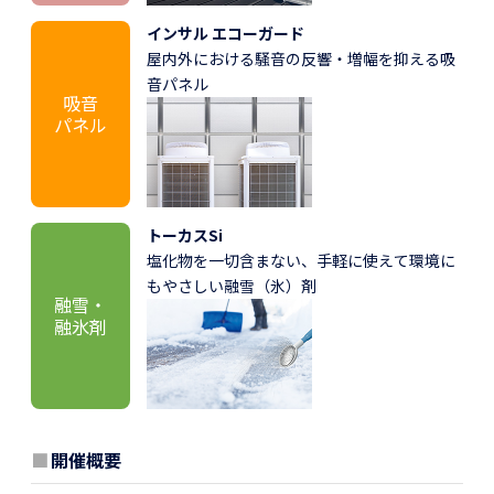
インサル エコーガード
屋内外における騒音の反響・増幅を抑える吸
音パネル
吸音
パネル
トーカスSi
塩化物を一切含まない、手軽に使えて環境に
もやさしい融雪（氷）剤
融雪・
融氷剤
■
開催概要