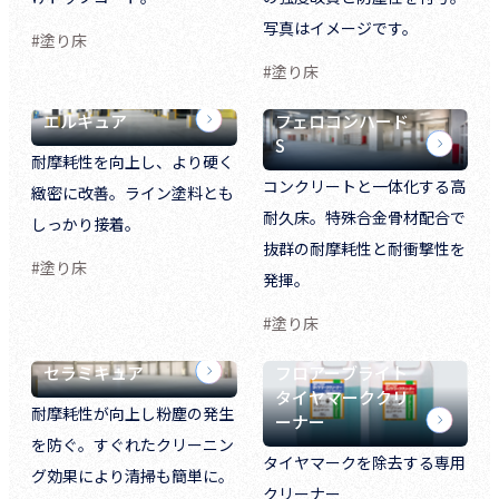
写真はイメージです。
#塗り床
#塗り床
エルキュア
フェロコンハード
S
耐摩耗性を向上し、より硬く
コンクリートと一体化する高
緻密に改善。ライン塗料とも
耐久床。特殊合金骨材配合で
しっかり接着。
抜群の耐摩耗性と耐衝撃性を
#塗り床
発揮。
#塗り床
セラミキュア
フロアーブライト
タイヤマーククリ
耐摩耗性が向上し粉塵の発生
ーナー
を防ぐ。すぐれたクリーニン
タイヤマークを除去する専用
グ効果により清掃も簡単に。
クリーナー