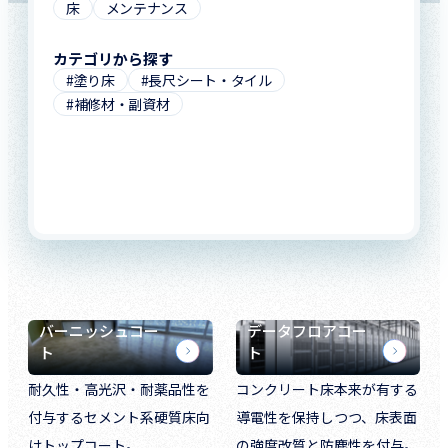
床
メンテナンス
カテゴリから探す
#塗り床
#長尺シート・タイル
#補修材・副資材
バーニッシュコー
データフロアコー
ト
ト
耐久性・高光沢・耐薬品性を
コンクリート床本来が有する
付与するセメント系硬質床向
導電性を保持しつつ、床表面
けトップコート。
の強度改質と防塵性を付与。