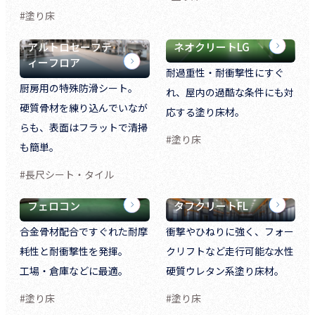
#塗り床
アルトロセーフテ
ネオクリートLG
ィーフロア
耐過重性・耐衝撃性にすぐ
厨房用の特殊防滑シート。
れ、屋内の過酷な条件にも対
硬質骨材を練り込んでいなが
応する塗り床材。
らも、表面はフラットで清掃
#塗り床
も簡単。
#長尺シート・タイル
フェロコン
タフクリートFL
合金骨材配合ですぐれた耐摩
衝撃やひねりに強く、フォー
耗性と耐衝撃性を発揮。
クリフトなど走行可能な水性
工場・倉庫などに最適。
硬質ウレタン系塗り床材。
#塗り床
#塗り床