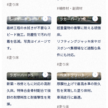
#塗り床
#補修材・副資材
シリケートコート
ラガーハードHV
最終工程の水拭きが不要なス
超重量物の衝撃に耐える頑強
ピード施工。防塵性で汚れ付
床。
着を低減。写真はイメージで
リフティングジャッキ床やガ
す。
スボンベ集積場など過酷な条
件にも対応。
#塗り床
#塗り床
ラガーハードS
ベストクリート
新築・改修ともに対応の高耐
厚膜仕上げで最高水準の耐久
久床。特殊合金骨材配合で抜
性を実現した塗り床材。
群の耐摩耗性と耐衝撃性を発
車両走行に最適。
揮。
#塗り床