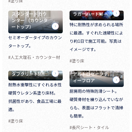
#塗り床
スタンダードカウ
ラガーハードM
ンター （カウンタ
特に耐熱性が求められる場所
ートップ）
に最適。すぐれた速硬性によ
セミオーダータイプのカウン
り約1日で施工可能。写真は
タートップ。
イメージです。
#人工大理石・カウンター材
#塗り床
タフクリートMH
アルトロセーフテ
ィーフロア
耐熱水衝撃性にすぐれる水性
厨房用の特殊防滑シート。
硬質ウレタン系塗り床材。
硬質骨材を練り込んでいなが
抗菌性があり、食品工場に最
らも、表面はフラットで清掃
適。
も簡単。
#塗り床
#長尺シート・タイル