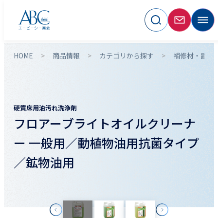
HOME
商品情報
カテゴリから探す
補修材・副資
硬質床用油汚れ洗浄剤
フロアーブライトオイルクリーナ
ー 一般用／動植物油用抗菌タイプ
／鉱物油用