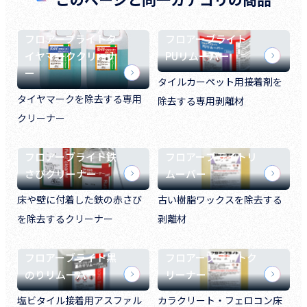
フロアーブライトタ
フロアーブライト
イヤマーククリーナ
PUリムーバー
ー
タイルカーペット用接着剤を
タイヤマークを除去する専用
除去する専用剥離材
クリーナー
フロアーブライト鉄
フロアーブライトリ
さびクリーナー
ムーバー
床や壁に付着した鉄の赤さび
古い樹脂ワックスを除去する
を除去するクリーナー
剥離材
フロアーブライト黒
フロアーブライトク
のりリムーバー
リーナー
塩ビタイル接着用アスファル
カラクリート・フェロコン床