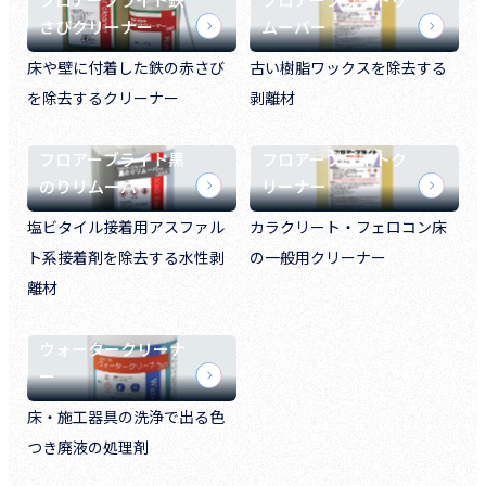
さびクリーナー
ムーバー
床や壁に付着した鉄の赤さび
古い樹脂ワックスを除去する
を除去するクリーナー
剥離材
フロアーブライト黒
フロアーブライトク
のりリムーバー
リーナー
塩ビタイル接着用アスファル
カラクリート・フェロコン床
ト系接着剤を除去する水性剥
の一般用クリーナー
離材
ウォータークリーナ
ー
床・施工器具の洗浄で出る色
つき廃液の処理剤