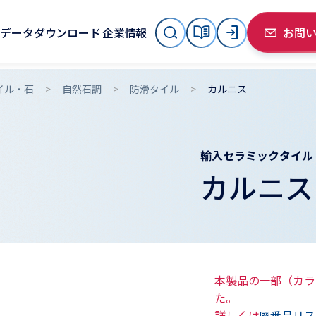
データダウンロード
企業情報
お問
イル・石
自然石調
防滑タイル
カルニス
輸入セラミックタイル
カルニス
本製品の一部（カラ
た。
詳しくは
廃番品リス