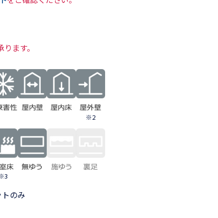
承ります。
※2
※3
ットのみ