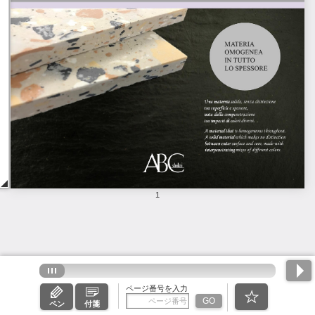
1
ページ番号を入力
GO
ペン
付箋