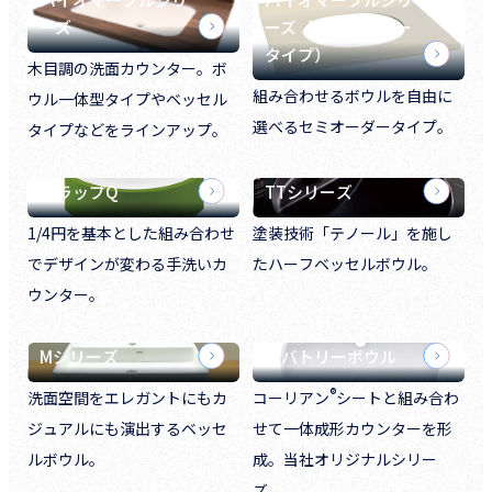
ーズ
ーズ（ボウルフリー
タイプ）
木目調の洗面カウンター。ボ
組み合わせるボウルを自由に
ウル一体型タイプやベッセル
選べるセミオーダータイプ。
タイプなどをラインアップ。
フラップQ
TTシリーズ
1/4円を基本とした組み合わせ
塗装技術「テノール」を施し
でデザインが変わる手洗いカ
たハーフベッセルボウル。
ウンター。
Mシリーズ
ラバトリーボウル
®
洗面空間をエレガントにもカ
コーリアン
シートと組み合わ
ジュアルにも演出するベッセ
せて一体成形カウンターを形
ルボウル。
成。当社オリジナルシリー
ズ。