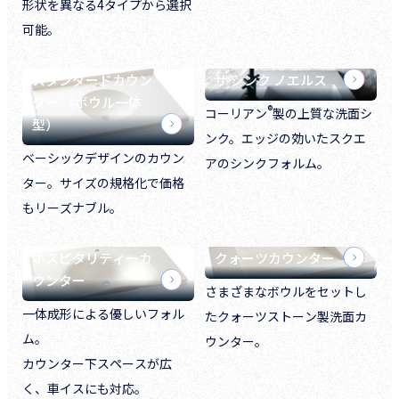
形状を異なる4タイプから選択
可能。
スタンダードカウン
ザ シンク ノエルス
ター （ボウル一体
®
コーリアン
製の上質な洗面シ
型）
ンク。エッジの効いたスクエ
ベーシックデザインのカウン
アのシンクフォルム。
ター。サイズの規格化で価格
もリーズナブル。
ホスピタリティーカ
クォーツカウンター
ウンター
さまざまなボウルをセットし
一体成形による優しいフォル
たクォーツストーン製洗面カ
ム。
ウンター。
カウンター下スペースが広
く、車イスにも対応。