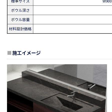
標準サイズ
W90
ボウル深さ
ボウル容量
材料設計価格
■
施工イメージ