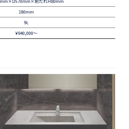
0mm×D570mm×前だれH80mm
180mm
9L
¥940,000～