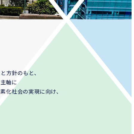
念と方針のもと、
を主軸に
炭素化社会の実現に向け、