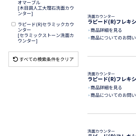
オマーブル
[木目調人工大理石洗面カウ
ンター]
洗面カウンター
ラピード(R)フレキ
ラピード(R)セラミックカウ
ンター
商品詳細を見る
keyboard_arrow_right
[セラミックストーン洗面カ
商品についてのお問い
keyboard_arrow_right
ウンター]
refresh
すべての検索条件をクリア
洗面カウンター
ラピード(R)フレキ
商品詳細を見る
keyboard_arrow_right
商品についてのお問い
keyboard_arrow_right
洗面カウンター