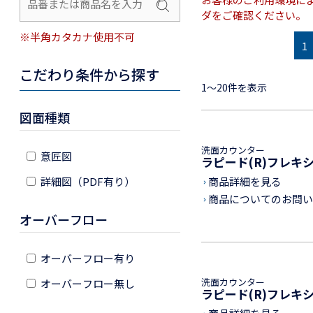
ダをご確認ください。
※半角カタカナ使用不可
1
こだわり条件から探す
1～20件を表示
図面種類
洗面カウンター
意匠図
ラピード(R)フレキ
詳細図（PDF有り）
商品詳細を見る
keyboard_arrow_right
商品についてのお問い
keyboard_arrow_right
オーバーフロー
オーバーフロー有り
洗面カウンター
オーバーフロー無し
ラピード(R)フレキ