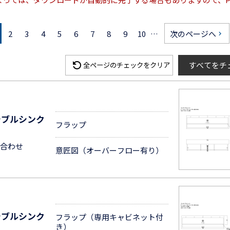
2
3
4
5
6
7
8
9
10
…
次のページへ
keyboard_arrow_right
refresh
すべてをチ
全ページのチェックをクリア
シブルシンク
フラップ
合わせ
意匠図（オーバーフロー有り）
シブルシンク
フラップ（専用キャビネット付
き）