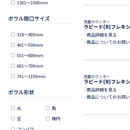
1361～1500mm
ボウル間口サイズ
洗面カウンター
ラピード(R)フレキ
318～400mm
商品詳細を見る
keyboard_arrow_right
商品についてのお問い
keyboard_arrow_right
401～500mm
501～600mm
601～700mm
701～1150mm
洗面カウンター
ラピード(R)フレキ
商品詳細を見る
ボウル形状
keyboard_arrow_right
商品についてのお問い
keyboard_arrow_right
丸
角
豆
楕円
コンパク