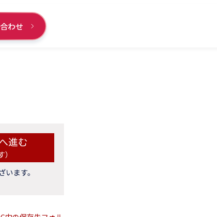
い合わせ
へ進む
す）
ざいます。
C内の保存先フォル