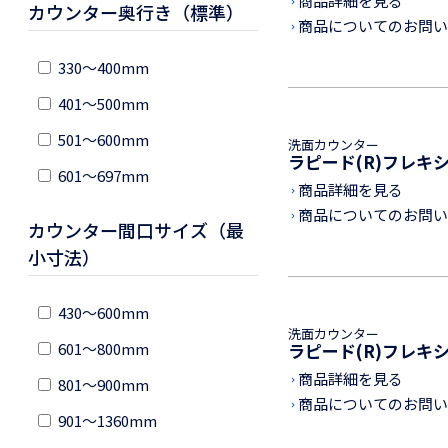
商品詳細を見る
keyboard_arrow_right
カウンター奥行き（標準）
商品についてのお問い
keyboard_arrow_right
330～400mm
401～500mm
501～600mm
洗面カウンター
ラピード(R)フレキ
601～697mm
商品詳細を見る
keyboard_arrow_right
商品についてのお問い
keyboard_arrow_right
カウンター間口サイズ（最
小寸法）
430～600mm
洗面カウンター
601～800mm
ラピード(R)フレキ
商品詳細を見る
801～900mm
keyboard_arrow_right
商品についてのお問い
keyboard_arrow_right
901～1360mm