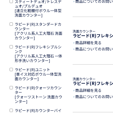
商品についてのお問い
スティートデュオ/トレスデ
keyboard_arrow_right
ュオ/プルデュオ
[連立化粧棚付ボウル一体型
洗面カウンター]
ラピード(R)スタンダードカ
ウンター
洗面カウンター
[アクリル系人工大理石 洗面
ラピード(R)フレキ
カウンター]
商品詳細を見る
keyboard_arrow_right
ラピード(R)フレキシブルシ
商品についてのお問い
keyboard_arrow_right
ンク
[アクリル系人工大理石 一体
形手洗いカウンター]
ラピード(R)ユニット
[車イス対応ボウル一体型洗
面カウンター]
洗面カウンター
ラピード(R)フレキ
ラピード(R)クォーツカウン
商品詳細を見る
keyboard_arrow_right
ター
商品についてのお問い
[クォーツストーン 洗面カウ
keyboard_arrow_right
ンター]
ラピード(R)カウンターバイ