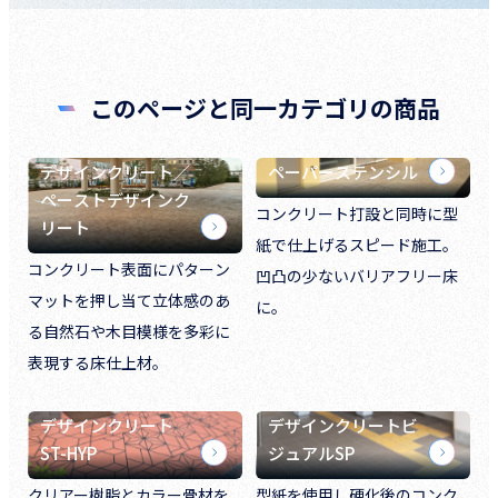
このページと同一カテゴリの商品
デザインクリート／
ペーパーステンシル
ペーストデザインク
コンクリート打設と同時に型
リート
紙で仕上げるスピード施工。
コンクリート表面にパターン
凹凸の少ないバリアフリー床
マットを押し当て立体感のあ
に。
る自然石や木目模様を多彩に
表現する床仕上材。
デザインクリート
デザインクリートビ
ST-HYP
ジュアルSP
クリアー樹脂とカラー骨材を
型紙を使用し硬化後のコンク