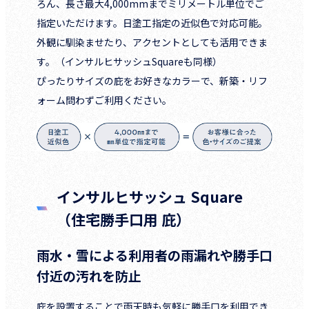
ろん、長さ最大4,000mmまでミリメートル単位でご
指定いただけます。日塗工指定の近似色で対応可能。
外観に馴染ませたり、アクセントとしても活用できま
す。（インサルヒサッシュSquareも同様）
ぴったりサイズの庇をお好きなカラーで、新築・リフ
ォーム問わずご利用ください。
インサルヒサッシュ Square
（住宅勝手口用 庇）
雨水・雪による利用者の雨漏れや勝手口
付近の汚れを防止
庇を設置することで雨天時も気軽に勝手口を利用でき