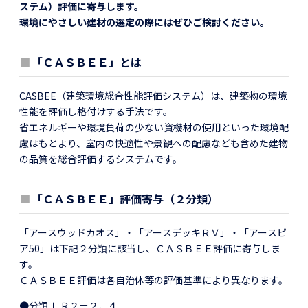
ステム）評価に寄与します。
環境にやさしい建材の選定の際にはぜひご検討ください。
■
「ＣＡＳＢＥＥ」とは
CASBEE（建築環境総合性能評価システム）は、建築物の環境
性能を評価し格付けする手法です。
省エネルギーや環境負荷の少ない資機材の使用といった環境配
慮はもとより、室内の快適性や景観への配慮なども含めた建物
の品質を総合評価するシステムです。
■
「ＣＡＳＢＥＥ」評価寄与（２分類）
「アースウッドカオス」・「アースデッキＲＶ」・「アースピ
ア50」は下記２分類に該当し、ＣＡＳＢＥＥ評価に寄与しま
す。
ＣＡＳＢＥＥ評価は各自治体等の評価基準により異なります。
●分類 ＬＲ２－２．４