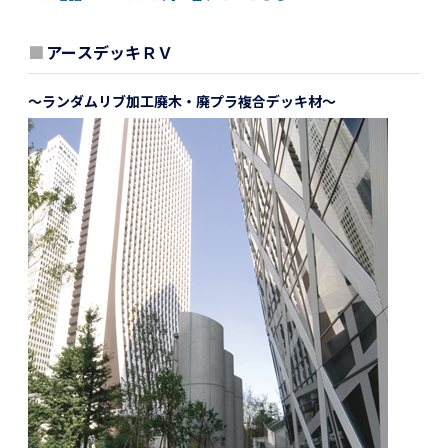
■
アースデッキＲＶ
～ランダムリブ加工廃木・廃プラ複合デッキ材～