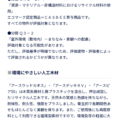
「資源・マテリアル－非構造材料におけるリサイクル材料の使
用」
エコマーク認定商品＝ＣＡＳＢＥＥ寄与商品です。
すべての物件が評価対象となります。
●分類 Ｑ３－２
「室外環境（敷地内）－まちなみ・景観への配慮」
評価対象となる可能性があります。
ただし、評価基準が明確でないため、評価建物・評価者によっ
て評価されるかどうかが異なります。
■
環境にやさしい人工木材
「アースウッドカオス」・「アースデッキＲＶ」・「アースピ
ア50」は木質系廃材と廃プラスチックを混合し、押出成型し
たリサイクル人工木です。天然木の質感と色調を持ちながら、
耐候性、耐久性、強度をプラスしました。衛生的で長期間色あ
せもほとんどなく美観を保ちます。また、ご使用後にも再度原
料として利用できる循環型素材ですので、環境負荷の軽減に大