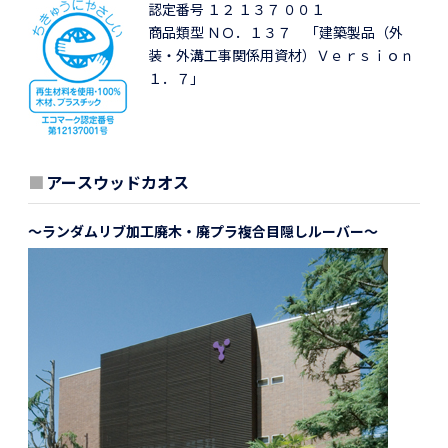
認定番号 １２ １３７ ００１
商品類型 ＮＯ．１３７ 「建築製品（外
装・外溝工事関係用資材）Ｖｅｒｓｉｏｎ
１．７」
■
アースウッドカオス
～ランダムリブ加工廃木・廃プラ複合目隠しルーバー～