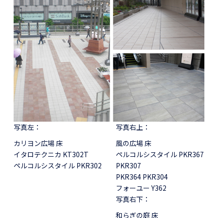
写真左：
写真右上：
カリヨン広場 床
風の広場 床
イタロテクニカ KT302T
ペルコルシスタイル PKR367
ペルコルシスタイル PKR302
PKR307
PKR364 PKR304
フォーユー Y362
写真右下：
和らぎの庭 床