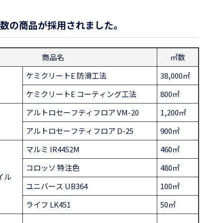
数の商品が採用されました。
商品名
㎡数
ケミクリートE 防滑工法
38,000㎡
ケミクリートE コーティング工法
800㎡
アルトロセーフティフロア VM-20
1,200㎡
アルトロセーフティフロア D-25
900㎡
マルミ IR4452M
460㎡
コロッソ 特注色
480㎡
イル
ユニバース UB364
100㎡
ライフ LK451
50㎡