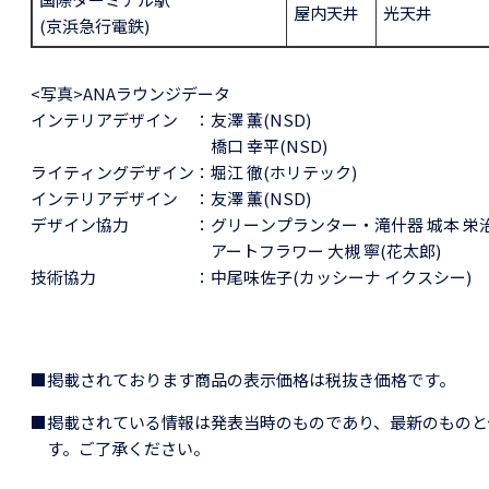
屋内天井
光天井
(京浜急行電鉄)
<写真>ANAラウンジデータ
インテリアデザイン
：
友澤 薫(NSD)
橋口 幸平(NSD)
ライティングデザイン
：
堀江 徹(ホリテック)
インテリアデザイン
：
友澤 薫(NSD)
デザイン協力
：
グリーンプランター・滝什器 城本 栄
アートフラワー 大槻 寧(花太郎)
技術協力
：
中尾味佐子(カッシーナ イクスシー)
■掲載されております商品の表示価格は税抜き価格です。
■掲載されている情報は発表当時のものであり、最新のものと
す。ご了承ください。