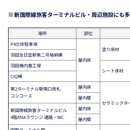
■
新国際線旅客ターミナルビル・周辺施設にも多
場所
部位
P4立体駐車場
塗り床材
羽田全日空新第二号格納庫
屋内床
羽田機内食工場
シート床材
CIQ棟
屋内床
第2ターミナル駅南口改札
コンコース
屋内壁
セラミックタ
屋内床
新国際線旅客ターミナルビル
4階ANAラウンジ 通路・WC
屋内壁
国際ターミナル駅