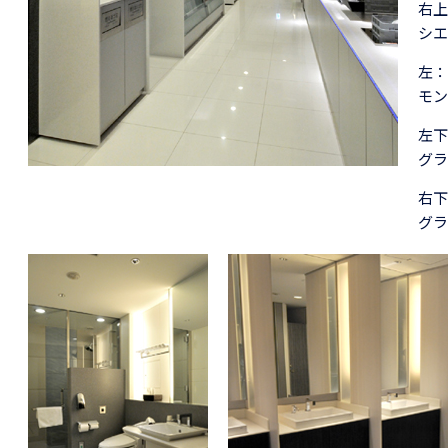
右上
シエ
左：
モン
左下
グラ
右下
グラ