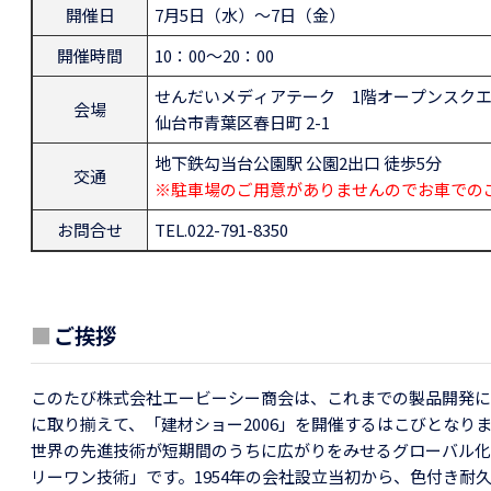
開催日
7月5日（水）～7日（金）
開催時間
10：00～20：00
せんだいメディアテーク 1階オープンスク
会場
仙台市青葉区春日町 2-1
地下鉄勾当台公園駅 公園2出口 徒歩5分
交通
※駐車場のご用意がありませんのでお車での
お問合せ
TEL.022-791-8350
■
ご挨拶
このたび株式会社エービーシー商会は、これまでの製品開発に
に取り揃えて、「建材ショー2006」を開催するはこびとなり
世界の先進技術が短期間のうちに広がりをみせるグローバル化
リーワン技術」です。1954年の会社設立当初から、色付き耐