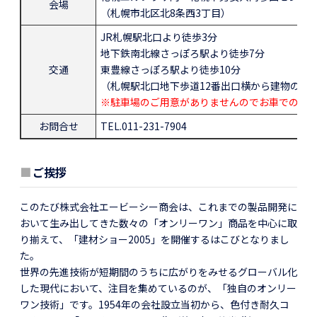
会場
（札幌市北区北8条西3丁目）
JR札幌駅北口より徒歩3分
地下鉄南北線さっぽろ駅より徒歩7分
交通
東豊線さっぽろ駅より徒歩10分
（札幌駅北口地下歩道12番出口横から建物の中
※駐車場のご用意がありませんのでお車でのご
お問合せ
TEL.011-231-7904
■
ご挨拶
このたび株式会社エービーシー商会は、これまでの製品開発に
おいて生み出してきた数々の「オンリーワン」商品を中心に取
り揃えて、「建材ショー2005」を開催するはこびとなりまし
た。
世界の先進技術が短期間のうちに広がりをみせるグローバル化
した現代において、注目を集めているのが、「独自のオンリー
ワン技術」です。1954年の会社設立当初から、色付き耐久コ