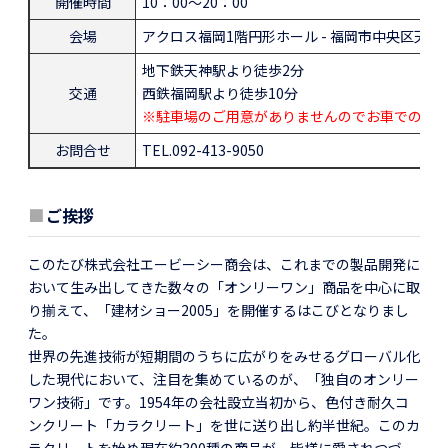
開催時間
10：00～20：00
会場
アクロス福岡1階円形ホール - 福岡市中央区天神1-
地下鉄天神駅より徒歩2分
交通
西鉄福岡駅より徒歩10分
※駐車場のご用意がありませんのでお車でのご
お問合せ
TEL.092-413-9050
■
ご挨拶
このたび株式会社エービーシー商会は、これまでの製品開発に
おいて生み出してきた数々の「オンリーワン」商品を中心に取
り揃えて、「建材ショー2005」を開催するはこびとなりまし
た。
世界の先進技術が短期間のうちに広がりをみせるグローバル化
した現代において、注目を集めているのが、「独自のオンリー
ワン技術」です。1954年の会社設立当初から、色付き耐久コ
ンクリート「カラクリート」を世に送り出し約半世紀。このカ
ラクリートを始め現在約300種の商品が、皆様に愛されつづ