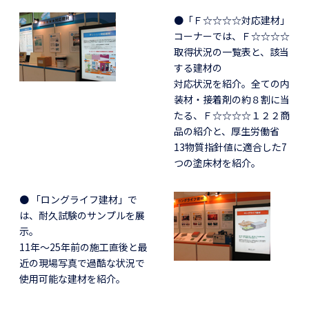
●「Ｆ☆☆☆☆対応建材」
コーナーでは、Ｆ☆☆☆☆
取得状況の一覧表と、該当
する建材の
対応状況を紹介。全ての内
装材・接着剤の約８割に当
たる、Ｆ☆☆☆☆１２２商
品の紹介と、厚生労働省
13物質指針値に適合した7
つの塗床材を紹介。
● 「ロングライフ建材」で
は、耐久試験のサンプルを展
示。
11年～25年前の施工直後と最
近の現場写真で過酷な状況で
使用可能な建材を紹介。