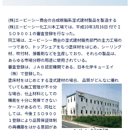
(株)エービーシー商会の合成樹脂系湿式建材製品を製造する
(株)エービーシー化工川本工場では、平成10年3月16日 付でＩ
ＳＯ９００１の審査登録を行なった。
同工場は、エービーシー商会の湿式建材販売部門の主力工場の
一つであり、トップシェアをもつ塗床材をはじめ、シーリング
材、吹付材、接着剤などを生産しており、 それらの製品は、
あらゆる市場分野の用途に使用されている。
審査登録は、ＪＡＢ認定機関である、日本化学キューエイ
（株）で登録した。
塗床材をはじめとする湿式建材の場合、
品質がどんなに優れ
ていても施工管理が不十分
な場合、仕上材料としての
機能を十分に発揮できない
ケースがあるので、同社と
しては、今後ＩＳＯ９００
１登録により品質保証体制
の再構築をはかる意図があ