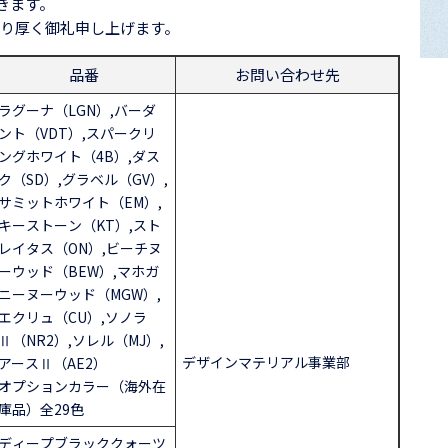
きます。
り厚く御礼申し上げます。
品番
お問い合わせ先
ラグーナ（LGN）,バーダ
ント（VDT）,スパークリ
ングホワイト（4B）,ダス
ク（SD）,グラベル（GV）,
サミットホワイト（EM）,
キーストーン（KT）,スト
レイタス（ON）,ビーチヌ
ーウッド（BEW）,マホガ
ニーヌーウッド（MGW）,
エクリュ（CU）,ソノラ
Ⅱ（NR2）,ソレル（MJ）,
デザインマテリアル事業部
アースⅡ（AE2）
オプションカラー（海外在
庫品）全29色
ディープブラッククォーツ