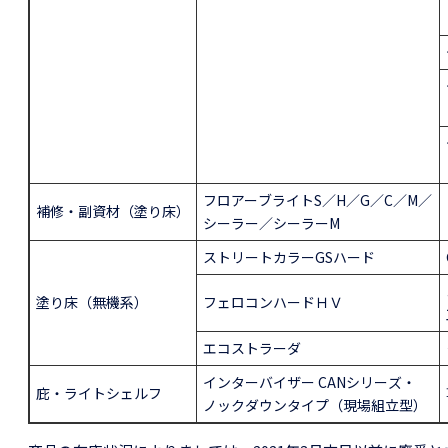
フロアーブライトS／H／G／C／M／
補修・副資材（塗り床）
シーラー／シーラーM
ストリートカラーGSハード
塗り床（無機系）
フェロコンハードＨＶ
エコストラーダ
インターバイザー CANシリーズ・
庇・ライトシェルフ
ノックダウンタイプ（現場組立型）