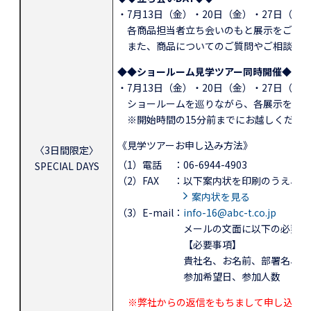
・7月13日（金）・20日（金）・27日（金） 
各商品担当者立ち会いのもと展示をご覧い
また、商品についてのご質問やご相談にも
◆◆ショールーム見学ツアー同時開催◆◆
[
・7月13日（金）・20日（金）・27日（金）
ショールームを巡りながら、各展示を担当者
※開始時間の15分前までにお越しくださ
《見学ツアーお申し込み方法》
〈3日間限定〉
（1）電話
：06-6944-4903
SPECIAL DAYS
（2）FAX
：以下案内状を印刷のうえ、記
案内状を見る
（3）E-mail
：
info-16@abc-t.co.jp
メールの文面に以下の必要項
【必要事項】
貴社名、お名前、部署名、電
参加希望日、参加人数
※弊社からの返信をもちまして申し込み