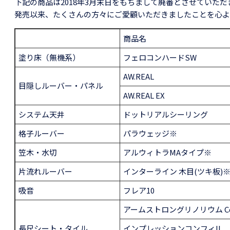
下記の商品は2018年3月末日をもちまして廃番とさせていただ
発売以来、たくさんの方々にご愛顧いただきましたことを心よ
商品名
塗り床（無機系）
フェロコンハードSW
AW.REAL
目隠しルーバー・パネル
AW.REAL EX
システム天井
ドットリアルシーリング
格子ルーバー
パラウェッジ※
笠木・水切
アルウィトラMAタイプ※
片流れルーバー
インターライン 木目(ツキ板)
吸音
フレア10
アームストロングリノリウム Col
長尺シート・タイル
インプレッションコンフィII