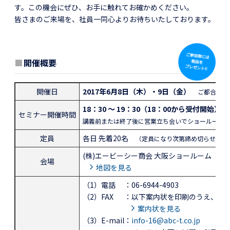
す。この機会にぜひ、お手に触れてお確かめください。
皆さまのご来場を、社員一同心よりお待ちいたしております。
■
開催概要
開催日
2017年6月8日（木）・9日（金）
ご都合のよ
18：30 ～ 19：30（18：00から受付開始）
セミナー開催時間
講義前または終了後に営業立ち会いでショールームを
定員
各日 先着20名
（定員になり次第締め切らせてい
(株)エービーシー商会 大阪ショールーム
会場
地図を見る
（1）電話
：06-6944-4903
（2）FAX
：以下案内状を印刷のうえ、記載
案内状を見る
（3）E-mail
：
info-16@abc-t.co.jp