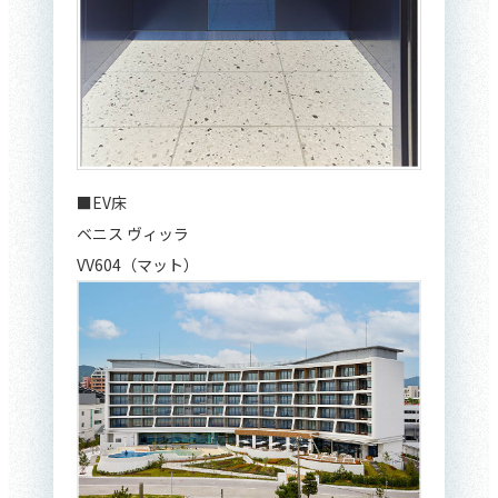
■EV床
ベニス ヴィッラ
VV604（マット）