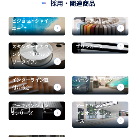
採用・関連商品
ビジョットシャイ
コーリアン®シー
ニー
ト
スタンダードカウ
ブリンカース
ンター （ボウルフ
リータイプ）
インターライン直
パークコートサン
付け嵌合
ド
アーキパンション
アーキパンション
Sシリーズ
セミオーダーシリ
ーズ