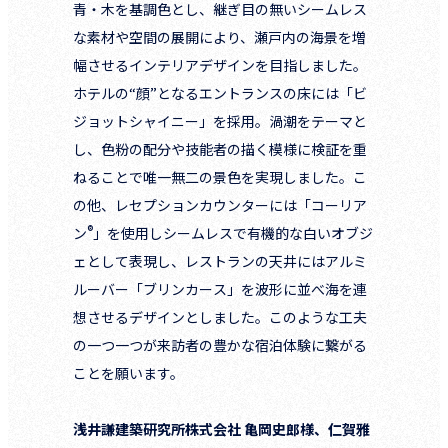
青・木を基調色とし、継ぎ目の無いシームレス
な素材や空間の展開により、瀬戸内の海景を増
幅させるインテリアデザインを目指しました。
ホテルの“顔”となるエントランスの床には「ビ
ジョットシャイニー」を採用。渦潮をテーマと
し、色粉の配分や技能者の描く模様に検証を重
ねることで唯一無二の景色を実現しました。こ
の他、レセプションカウンターには「コーリア
®
ン
」を使用しシームレスで有機的な白いオブジ
ェとして表現し、レストランの天井にはアルミ
ルーバー「ブリンカース」を波形に並べ海を連
想させるデザインとしました。このような工夫
の一つ一つが来訪者の豊かな宿泊体験に繋がる
ことを願います。
浅井謙建築研究所株式会社 亀岡史郎様、仁賀雅